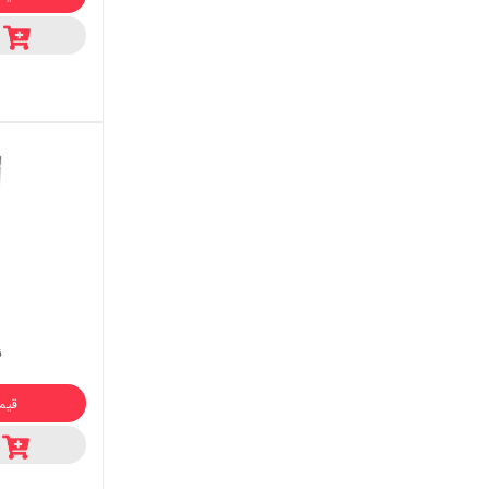
ن
قیمت :