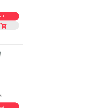
ن
قیمت :
نق
قیمت :